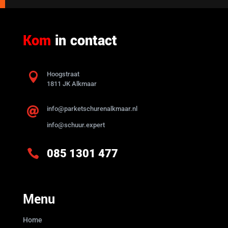
Kom
in contact

Hoogstraat
1811 JK Alkmaar
info@parketschurenalkmaar.nl

info@schuur.expert

085 1301 477
Menu
Home