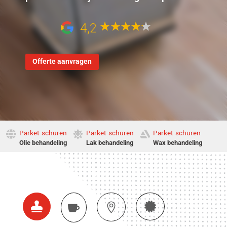
4,2
Offerte aanvragen
Parket schuren
Parket schuren
Parket schuren



Olie behandeling
Lak behandeling
Wax behandeling



