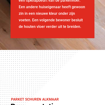
een opknapbeurt van de parketvloer.
Een andere huiseigenaar heeft gewoon
zin in een nieuwe kleur onder zijn
voeten. Een volgende bewoner besluit
de houten vloer verder uit te breiden.
PARKET SCHUREN ALKMAAR