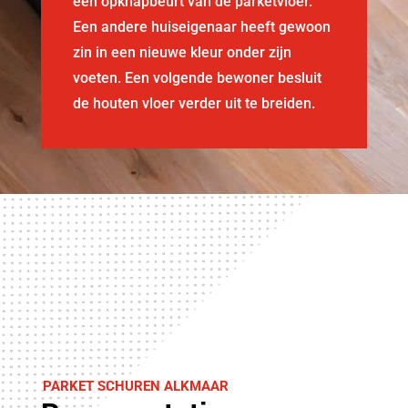
een opknapbeurt van de parketvloer.
Een andere huiseigenaar heeft gewoon
zin in een nieuwe kleur onder zijn
voeten. Een volgende bewoner besluit
de houten vloer verder uit te breiden.
PARKET SCHUREN ALKMAAR