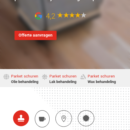
4,2
Offerte aanvragen
Parket schuren
Parket schuren
Parket schuren



Olie behandeling
Lak behandeling
Wax behandeling



