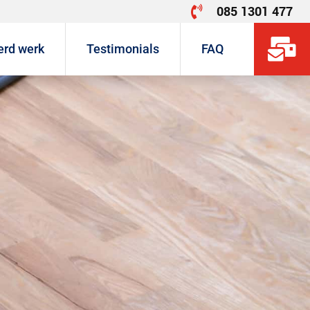
085 1301 477


erd werk
Testimonials
FAQ