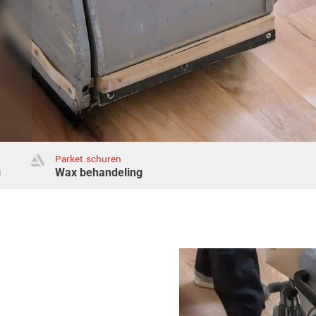
Parket schuren

g
Wax behandeling