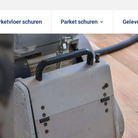
rketvloer schuren
Parket schuren
Gelev