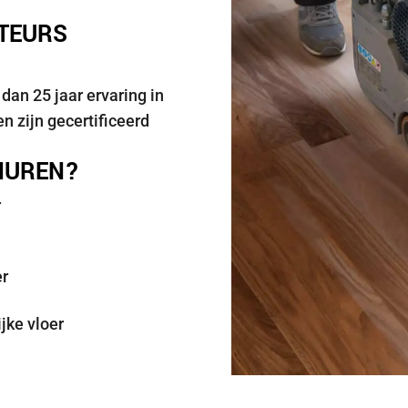
TTEURS
an 25 jaar ervaring in
n zijn gecertificeerd
HUREN?
r
er
jke vloer