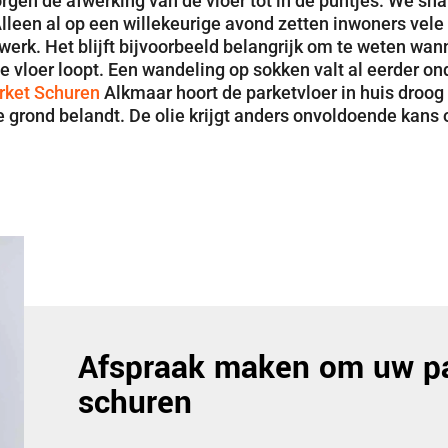
orgen de afwerking van de vloer tot in de puntjes. We s
. Alleen al op een willekeurige avond zetten inwoners ve
werk. Het blijft bijvoorbeeld belangrijk om te weten wan
e vloer loopt. Een wandeling op sokken valt al eerder o
rket Schuren
Alkmaar hoort de parketvloer in huis droog 
e grond belandt. De olie krijgt anders onvoldoende kans o
Afspraak maken om uw pa
schuren