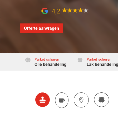
4,2
Offerte aanvragen
Parket schuren
Parket schuren


Olie behandeling
Lak behandelin



