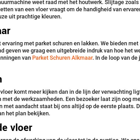
huurmachine weet raad met het houtwerk. Slijtage zoals
 zetten van een vloer vraagt om de handigheid van ervare
ze uit prachtige kleuren.
aar
t ervaring met parket schuren en lakken. We bieden met 
even we graag een uitgebreide indruk van hoe het werk 
anningen van
Parket Schuren Alkmaar
. In de loop van de
n
 vloer komt meer kijken dan in de lijn der verwachting li
jn met de werkzaamheden. Een bezoeker laat zijn oog m
met aandacht staat bij ons altijd op de eerste plaats. 
an het plan bekijken.
de vloer