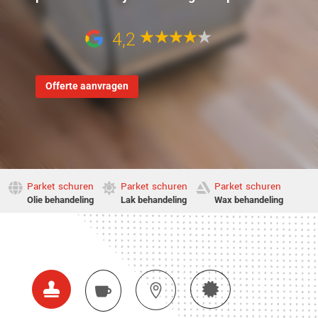
4,2
Offerte aanvragen
Parket schuren
Parket schuren
Parket schuren



Olie behandeling
Lak behandeling
Wax behandeling



