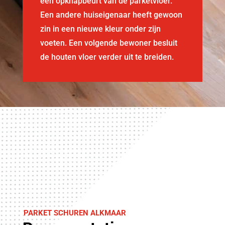
een opknapbeurt van de parketvloer.
Een andere huiseigenaar heeft gewoon
zin in een nieuwe kleur onder zijn
voeten. Een volgende bewoner besluit
de houten vloer verder uit te breiden.
PARKET SCHUREN ALKMAAR