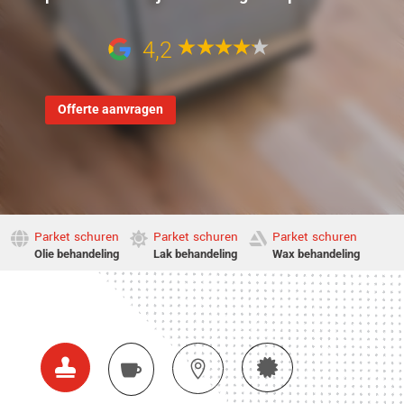
4,2
Offerte aanvragen
Parket schuren
Parket schuren
Parket schuren



Olie behandeling
Lak behandeling
Wax behandeling



