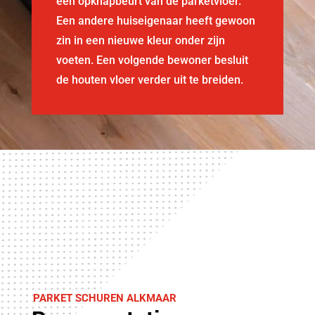
een opknapbeurt van de parketvloer.
Een andere huiseigenaar heeft gewoon
zin in een nieuwe kleur onder zijn
voeten. Een volgende bewoner besluit
de houten vloer verder uit te breiden.
PARKET SCHUREN ALKMAAR