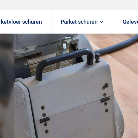
rketvloer schuren
Parket schuren
Gelev