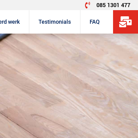
085 1301 477


erd werk
Testimonials
FAQ