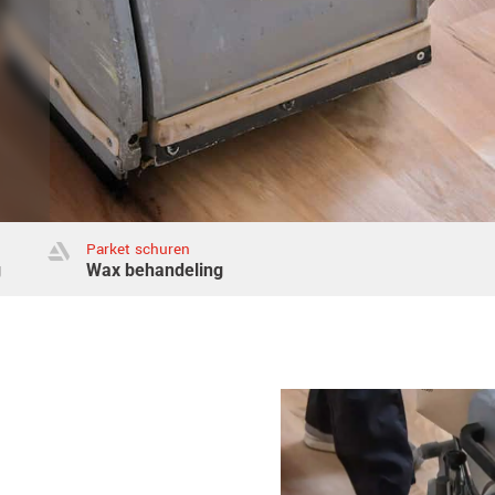
Parket schuren

g
Wax behandeling