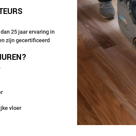
TTEURS
an 25 jaar ervaring in
n zijn gecertificeerd
HUREN?
r
er
jke vloer