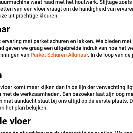
huurmachine weet raad met het houtwerk. Slijtage zoals
 zetten van een vloer vraagt om de handigheid van ervare
ze uit prachtige kleuren.
aar
t ervaring met parket schuren en lakken. We bieden met 
even we graag een uitgebreide indruk van hoe het werk 
anningen van
Parket Schuren Alkmaar
. In de loop van de
n
 vloer komt meer kijken dan in de lijn der verwachting li
jn met de werkzaamheden. Een bezoeker laat zijn oog m
met aandacht staat bij ons altijd op de eerste plaats. 
an het plan bekijken.
de vloer