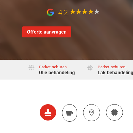
4,2
Offerte aanvragen
Parket schuren
Parket schuren


Olie behandeling
Lak behandelin



