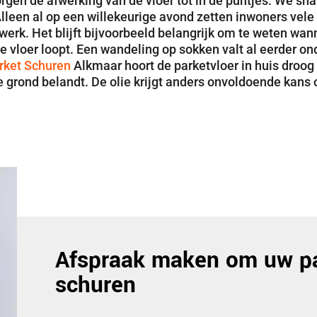
orgen de afwerking van de vloer tot in de puntjes. We s
. Alleen al op een willekeurige avond zetten inwoners ve
werk. Het blijft bijvoorbeeld belangrijk om te weten wan
e vloer loopt. Een wandeling op sokken valt al eerder o
rket Schuren
Alkmaar hoort de parketvloer in huis droog 
e grond belandt. De olie krijgt anders onvoldoende kans o
Afspraak maken om uw pa
schuren