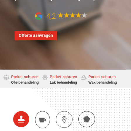
4,2
Offerte aanvragen
Parket schuren
Parket schuren
Parket schuren



Olie behandeling
Lak behandeling
Wax behandeling



