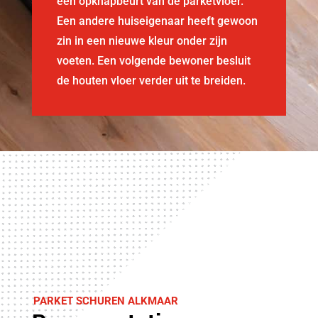
een opknapbeurt van de parketvloer.
Een andere huiseigenaar heeft gewoon
zin in een nieuwe kleur onder zijn
voeten. Een volgende bewoner besluit
de houten vloer verder uit te breiden.
PARKET SCHUREN ALKMAAR